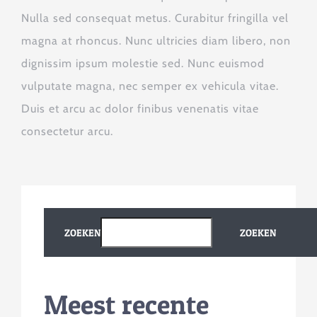
Nulla sed consequat metus. Curabitur fringilla vel
magna at rhoncus. Nunc ultricies diam libero, non
dignissim ipsum molestie sed. Nunc euismod
vulputate magna, nec semper ex vehicula vitae.
Duis et arcu ac dolor finibus venenatis vitae
consectetur arcu.
ZOEKEN
ZOEKEN
Meest recente