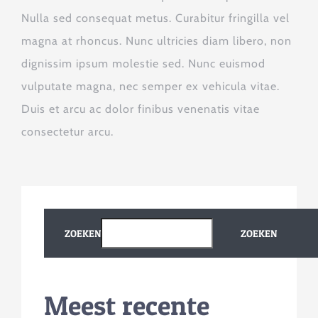
Nulla sed consequat metus. Curabitur fringilla vel
magna at rhoncus. Nunc ultricies diam libero, non
dignissim ipsum molestie sed. Nunc euismod
vulputate magna, nec semper ex vehicula vitae.
Duis et arcu ac dolor finibus venenatis vitae
consectetur arcu.
ZOEKEN
ZOEKEN
Meest recente